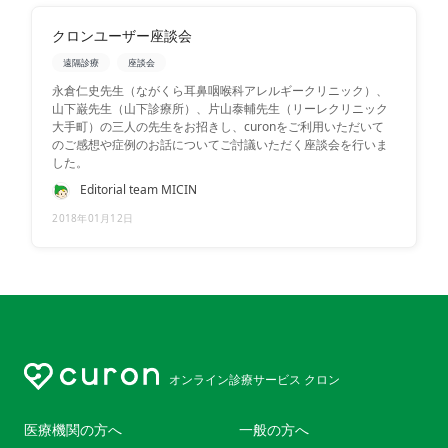
クロンユーザー座談会
遠隔診療
座談会
永倉仁史先生（ながくら耳鼻咽喉科アレルギークリニック）、
山下巌先生（山下診療所）、片山泰輔先生（リーレクリニック
大手町）の三人の先生をお招きし、curonをご利用いただいて
のご感想や症例のお話についてご討議いただく座談会を行いま
した。
Editorial team MICIN
2018年01月12日
オンライン診療サービス クロン
医療機関の方へ
一般の方へ