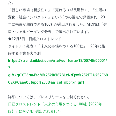
た。
「新しい市場（新規性）」「売れる（成長期待）」「生活の
変化（社会インパクト）」という3つの視点で評価され、23
年に飛躍が期待できる100社が選出されました。MICINは「健
康・ウェルビーイング分野」で選出されています。
◆12月5日 日経クロストレンド
タイトル：発表！「未来の市場をつくる100社」 23年に飛
躍する企業を大予測
https://xtrend.nikkei.com/atcl/contents/18/00745/00001/
?
gift=qCXT3rm4YdM%252B8i67SLzNtEpw%252FT%252F68
OyXPCEaeQ5tupo%253D&n_cid=nbpnxr_gift
詳細については、プレスリリースをご覧ください。
日経クロストレンド「未来の市場をつくる100社【2023年
版】」にMICINが選出されました