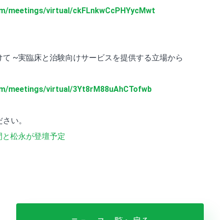
.com/meetings/virtual/ckFLnkwCcPHYycMwt
て ~実臨床と治験向けサービスを提供する立場から
com/meetings/virtual/3Yt8rM88uAhCTofwb
ださい。
の草間と松永が登壇予定